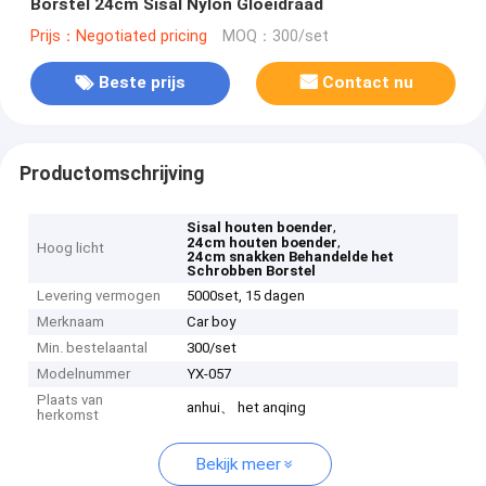
Borstel 24cm Sisal Nylon Gloeidraad
Prijs：Negotiated pricing
MOQ：300/set
Beste prijs
Contact nu
Productomschrijving
,
Sisal houten boender
,
24cm houten boender
Hoog licht
24cm snakken Behandelde het
Schrobben Borstel
Levering vermogen
5000set, 15 dagen
Merknaam
Car boy
Min. bestelaantal
300/set
Modelnummer
YX-057
Plaats van
anhui、 het anqing
herkomst
Bekijk meer