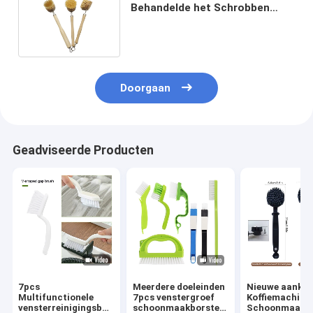
Behandelde het Schrobben
Borstel 24cm Sisal Nylon
Gloeidraad
Doorgaan
Geadviseerde Producten
7pcs
Meerdere doeleinden
Nieuwe aanko
Multifunctionele
7pcs venstergroef
Koffiemachine
vensterreinigingsborstel
schoonmaakborstel
Schoonmaakbo