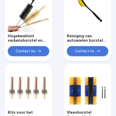
Hogekwaliteit
Reiniging van
varkensborstel en
autowielen borstel
paardenhaar buis
wielen hub band lang
Sprial
handvat borstel auto
Contact nu
Contact nu
reinigingsborstel fles
binnen buiten
wasborstel
reinigingsinstrument
auto reiniging
gedetailleerd
accessoire
Kits voor het
Vleesborstel