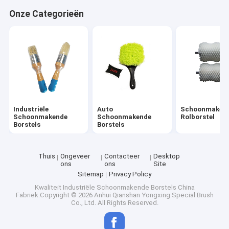
Ongeveer ons
Onze Categorieën
Fabrieksreis
Kwaliteitscontrole
Contacteer ons
Nieuws
Industriële
Auto
Schoonmaken
Schoonmakende
Schoonmakende
Rolborstel
Gevallen
Borstels
Borstels
Thuis
Ongeveer
Contacteer
Desktop
ons
ons
Site
Industriële Schoonmakende Borstels
Sitemap
Privacy Policy
Kwaliteit
Industriële Schoonmakende Borstels
China
Auto Schoonmakende Borstels
Fabriek.Copyright © 2026 Anhui Qianshan Yongxing Special Brush
Co., Ltd. All Rights Reserved.
Schoonmakende Rolborstel