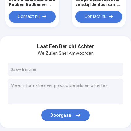
Keuken Badkamer
verstijfde duurzame
Schoonmaakborstel
deur- en raamborstel
Huis Badkamer
badkamer keuken
Contact nu
Contact nu
Hoeken
hoek
Schoonmaker
schoonmaakborstel
Laat Een Bericht Achter
We Zullen Snel Antwoorden
Huis
Producten
Doorgaan
VR-show