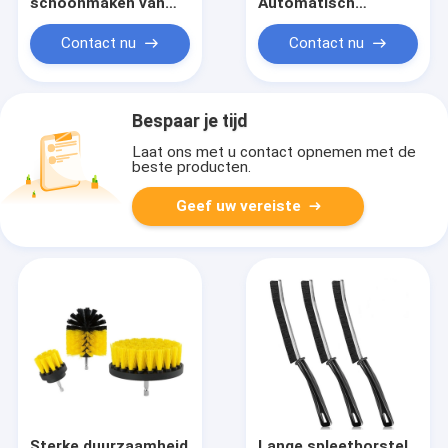
schoonmaken van
Automatisch
koperbuizen
Oscillerend
Vleesborstel
Contact nu
Contact nu
Vleesborstel Anti-
Jeuk
Reinigingsborstel
Bespaar je tijd
Laat ons met u contact opnemen met de
beste producten.
Geef uw vereiste
Sterke duurzaamheid
Lange spleetborstel