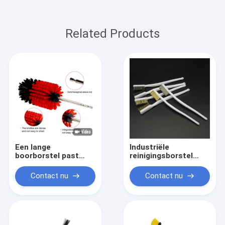
Related Products
Een lange
Industriële
boorborstel past
reinigingsborstel
perfect in hoeken en
Draadborstel
spleten
autopoetsborstel
Contact nu
Contact nu
roestverwijdering
kleine detailborstel