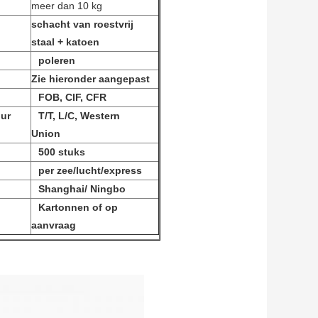
meer dan 10 kg
schacht van roestvrij
staal + katoen
poleren
Zie hieronder aangepast
FOB, CIF, CFR
uur
T/T, L/C, Western
Union
500 stuks
per zee/lucht/express
Shanghai/ Ningbo
Kartonnen of op
aanvraag