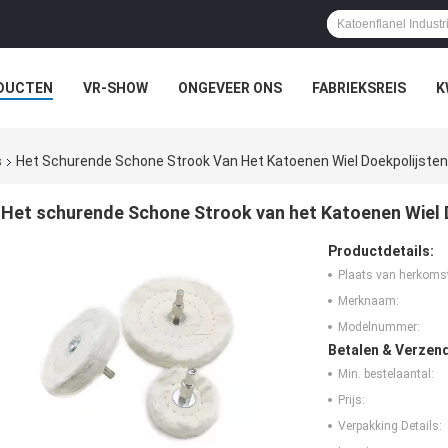
DUCTEN
VR-SHOW
ONGEVEER ONS
FABRIEKSREIS
K
s
Het Schurende Schone Strook Van Het Katoenen Wiel Doekpolijst
Het schurende Schone Strook van het Katoenen Wiel
Productdetails:
Plaats van herkoms
Merknaam:
Modelnummer:
Betalen & Verzen
Min. bestelaantal:
Prijs:
Verpakking Details: