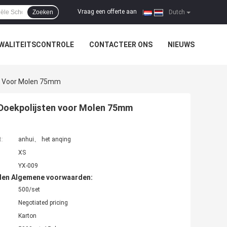
Vraag een offerte aan
Zoeken
|
Dutch
WALITEITSCONTROLE
CONTACTEER ONS
NIEUWS
en Voor Molen 75mm
 Doekpolijsten voor Molen 75mm
t:
anhui、 het anqing
XS
YX-009
den Algemene voorwaarden:
500/set
Negotiated pricing
Karton