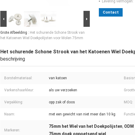
Levering vermogen:
Contact
Grote Afbeelding :
Het schurende Schone Strook van
het Katoenen Wiel Doekpolijsten voor Molen 75mm
Het schurende Schone Strook van het Katoenen Wiel Doek
beschrijving
Borstelmateriaal:
van katoen
Basism
Varkenshaarkleur:
als uw verzoeken
Groott
Verpakking:
opp zak of doos
MOQ:
Naam:
met een gewicht van niet meer dan 10 kg
Functie
75mm het Wiel van het Doekpolijsten
ODM h
,
Markeren:
75mm doek oppoetsend wiel