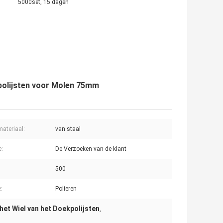
5000set, 15 dagen
polijsten voor Molen 75mm
ateriaal:
van staal
e:
De Verzoeken van de klant
500
:
Polieren
et Wiel van het Doekpolijsten
,