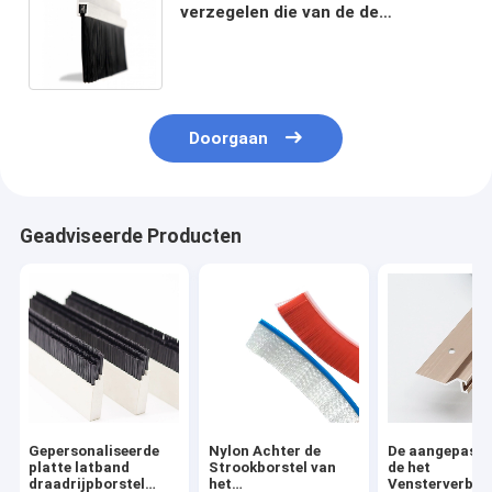
verzegelen die van de de
Strookborstel van pvc Nylon
Aluminiumhouder bestrooien
Doorgaan
Geadviseerde Producten
Gepersonaliseerde
Nylon Achter de
De aangepaste
platte latband
Strookborstel van
de het
draadrijpborstel
het
Vensterverbin