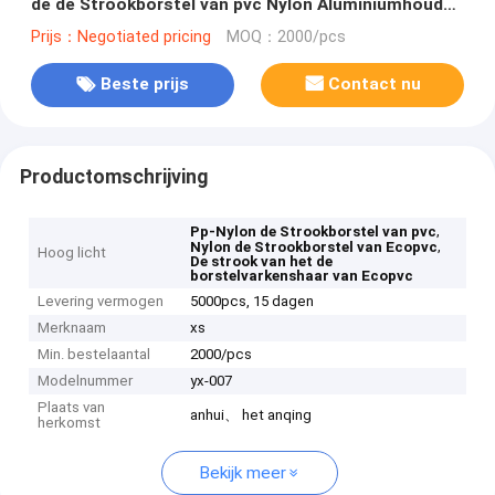
de de Strookborstel van pvc Nylon Aluminiumhouder
bestrooien
Prijs：Negotiated pricing
MOQ：2000/pcs
Beste prijs
Contact nu
Productomschrijving
,
Pp-Nylon de Strookborstel van pvc
,
Nylon de Strookborstel van Ecopvc
Hoog licht
De strook van het de
borstelvarkenshaar van Ecopvc
Levering vermogen
5000pcs, 15 dagen
Merknaam
xs
Min. bestelaantal
2000/pcs
Modelnummer
yx-007
Plaats van
anhui、 het anqing
herkomst
Bekijk meer