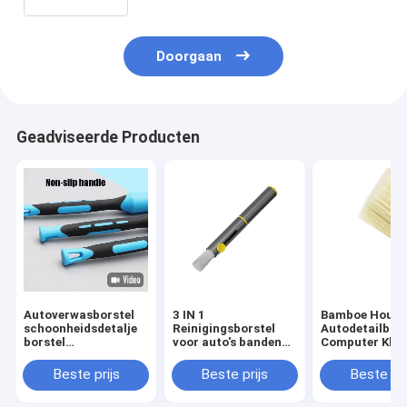
Doorgaan
Geadviseerde Producten
Autoverwasborstel
3 IN 1
Bamboe Hout
schoonheidsdetalje
Reinigingsborstel
Autodetailbors
borstel
voor auto's banden
Computer Klav
airconditioning
steen reiniging
Reinigingsbors
ventilatie
luchtuitlaat stof
Beste prijs
Beste prijs
Beste pri
binnenborstel
multifunctionele
autoborstel