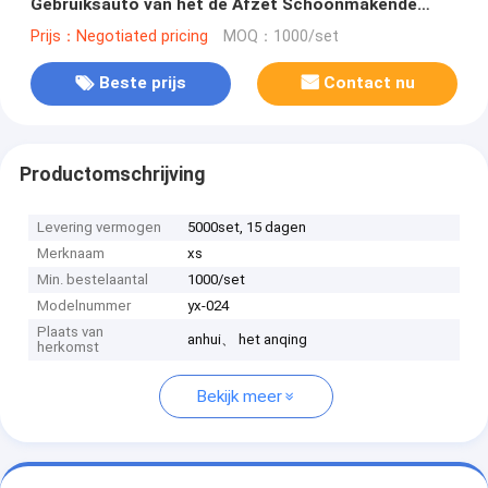
Gebruiksauto van het de Afzet Schoonmakende
Hulpmiddel het Detailborstel
Prijs：Negotiated pricing
MOQ：1000/set
Beste prijs
Contact nu
Productomschrijving
Levering vermogen
5000set, 15 dagen
Merknaam
xs
Min. bestelaantal
1000/set
Modelnummer
yx-024
Plaats van
anhui、 het anqing
herkomst
Bekijk meer