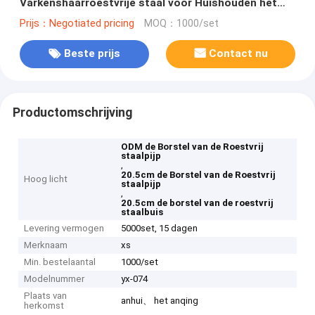
Varkenshaarroestvrije staal voor Huishouden het
Schoonmaken
Prijs：Negotiated pricing
MOQ：1000/set
Beste prijs
Contact nu
Productomschrijving
ODM de Borstel van de Roestvrij
staalpijp
,
20.5cm de Borstel van de Roestvrij
Hoog licht
staalpijp
,
20.5cm de borstel van de roestvrij
staalbuis
Levering vermogen
5000set, 15 dagen
Merknaam
xs
Min. bestelaantal
1000/set
Modelnummer
yx-074
Plaats van
anhui、 het anqing
herkomst