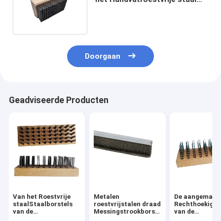
16.5cm Aangepaste Kleur
Doorgaan
Geadviseerde Producten
Van het Roestvrije
Metalen
De aangemaak
staalStaalborstels
roestvrijstalen draad
Rechthoekige 
van de
Messingstrookborstel
van de
roestverwijdering
Roestvrijstalen
StaalStaalbor