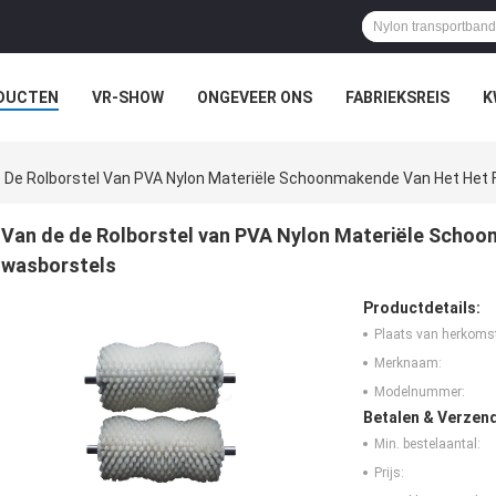
DUCTEN
VR-SHOW
ONGEVEER ONS
FABRIEKSREIS
K
 De Rolborstel Van PVA Nylon Materiële Schoonmakende Van Het Het F
Van de de Rolborstel van PVA Nylon Materiële Schoon
wasborstels
Productdetails:
Plaats van herkoms
Merknaam:
Modelnummer:
Betalen & Verzen
Min. bestelaantal:
Prijs: