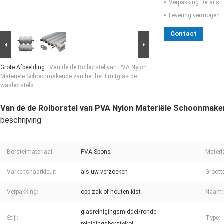
Verpakking Details:
Levering vermogen:
Contact
Grote Afbeelding :
Van de de Rolborstel van PVA Nylon
Materiële Schoonmakende van het het Fruitglas de
wasborstels
Van de de Rolborstel van PVA Nylon Materiële Schoonmaken
beschrijving
Borstelmateriaal:
PVA-Spons
Materi
Varkenshaarkleur:
als uw verzoeken
Groott
Verpakking:
opp zak of houten kist
Naam:
glasreinigingsmiddel/ronde
Stijl:
Type: