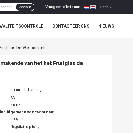
Vraag een offerte aan
Zoeken
|
Dutch
WALITEITSCONTROLE
CONTACTEER ONS
NIEUWS
ruitglas De Wasborstels
makende van het het Fruitglas de
t:
anhui、 het anqing
XS
YX-071
den Algemene voorwaarden:
100/set
Negotiated pricing