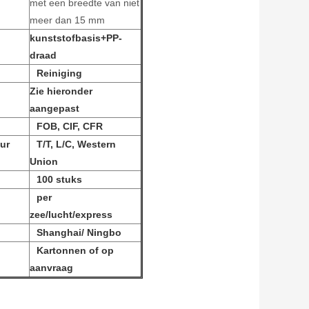
met een breedte van niet
meer dan 15 mm
kunststofbasis+PP-
draad
Reiniging
Zie hieronder
aangepast
FOB, CIF, CFR
ur
T/T, L/C, Western
Union
100 stuks
per
zee/lucht/express
Shanghai/ Ningbo
Kartonnen of op
aanvraag