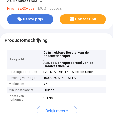
de Handvatsneeuw
Prijs：$2-$5/pcs
MOQ：500pcs
Beste prijs
Contact nu
Productomschrijving
De intrekbare Borstel van de
Sneeuwschraper
Hoog licht
,
ABS de Schraperborstel van de
Handvatsneeuw
Betalingscondities
L/C, D/A, D/P, T/T, Western Union
Levering vermogen
10000 PCS PER WEEK
Merknaam
YX
Min. bestelaantal
500pcs
Plaats van
CHINA
herkomst
Bekijk meer