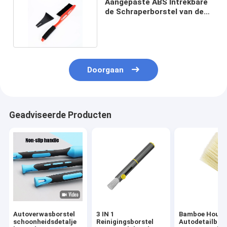
Aangepaste ABS Intrekbare
de Schraperborstel van de
Handvatsneeuw
Doorgaan
Geadviseerde Producten
Autoverwasborstel
3 IN 1
Bamboe Hout
schoonheidsdetalje
Reinigingsborstel
Autodetailbors