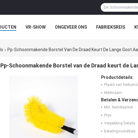
DUCTEN
VR-SHOW
ONGEVEER ONS
FABRIEKSREIS
K
ls
Pp-Schoonmakende Borstel Van De Draad Keurt De Lange Goot A
Pp-Schoonmakende Borstel van de Draad keurt de L
Productdetails:
Plaats van herkoms
Merknaam:
Betalen & Verzen
Min. bestelaantal:
Prijs:
Verpakking Details:
Betalingscondities: