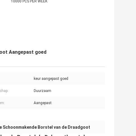
10000 PCS PER WEEK
Goot Aangepast goed
keur aangepast goed
chap:
Duurzaam
em:
Aangepast
e Schoonmakende Borstel van de Draadgoot