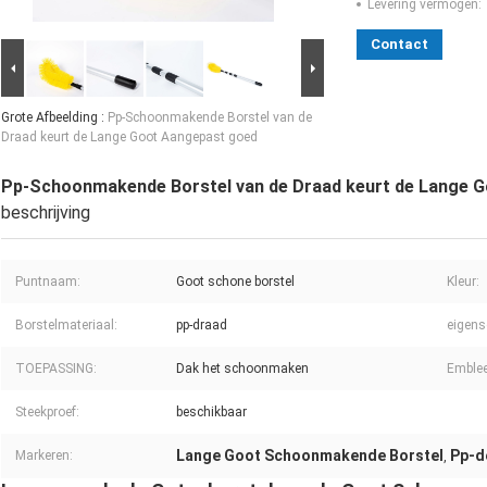
Levering vermogen:
Contact
Grote Afbeelding :
Pp-Schoonmakende Borstel van de
Draad keurt de Lange Goot Aangepast goed
Pp-Schoonmakende Borstel van de Draad keurt de Lange 
beschrijving
Puntnaam:
Goot schone borstel
Kleur:
Borstelmateriaal:
pp-draad
eigens
TOEPASSING:
Dak het schoonmaken
Emble
Steekproef:
beschikbaar
Lange Goot Schoonmakende Borstel
Pp-d
Markeren:
,