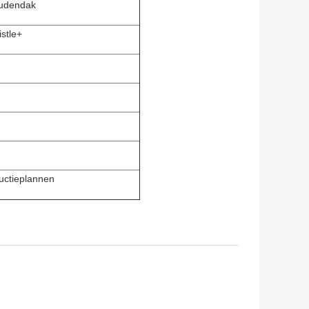
oudendak
stle+
uctieplannen