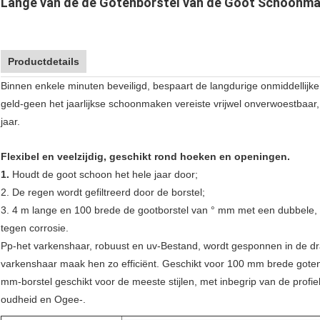
Lange van de de Gotenborstel van de Goot Schoonma
Productdetails
Binnen enkele minuten beveiligd, bespaart de langdurige onmiddellijke
geld-geen het jaarlijkse schoonmaken vereiste vrijwel onverwoestbaar,
jaar.
Flexibel en veelzijdig, geschikt rond hoeken en openingen.
1. 
Houdt de goot schoon het hele jaar door;
2. De regen wordt gefiltreerd door de borstel;
3. 4 m lange en 100 brede de gootborstel van ° mm met een dubbele, ve
tegen corrosie.
Pp-het varkenshaar, robuust en uv-Bestand, wordt gesponnen in de draad
varkenshaar maak hen zo efficiënt. Geschikt voor 100 mm brede goten. 
mm-borstel geschikt voor de meeste stijlen, met inbegrip van de profiel
oudheid en Ogee-.