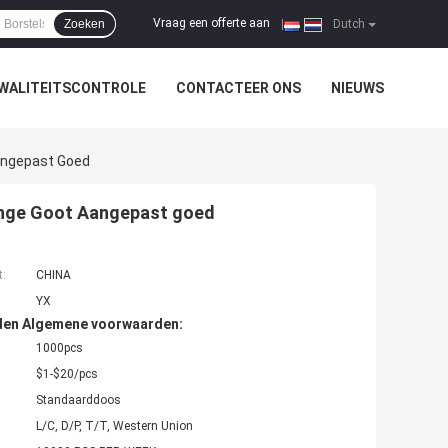
Vraag een offerte aan
Zoeken
|
Dutch
WALITEITSCONTROLE
CONTACTEER ONS
NIEUWS
angepast Goed
ange Goot Aangepast goed
t:
CHINA
YX
den Algemene voorwaarden:
1000pcs
$1-$20/pcs
Standaarddoos
L/C, D/P, T/T, Western Union