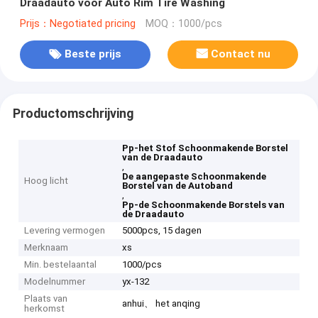
Draadauto voor Auto Rim Tire Washing
Prijs：Negotiated pricing
MOQ：1000/pcs
Beste prijs
Contact nu
Productomschrijving
Pp-het Stof Schoonmakende Borstel
van de Draadauto
,
De aangepaste Schoonmakende
Hoog licht
Borstel van de Autoband
,
Pp-de Schoonmakende Borstels van
de Draadauto
Levering vermogen
5000pcs, 15 dagen
Merknaam
xs
Min. bestelaantal
1000/pcs
Modelnummer
yx-132
Plaats van
anhui、 het anqing
herkomst