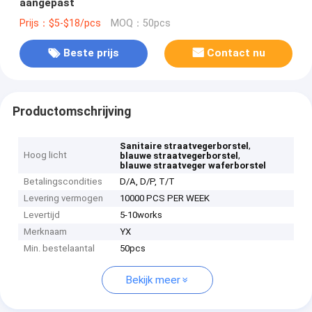
aangepast
Prijs：$5-$18/pcs
MOQ：50pcs
Beste prijs
Contact nu
Productomschrijving
,
Sanitaire straatvegerborstel
Hoog licht
,
blauwe straatvegerborstel
blauwe straatveger waferborstel
Betalingscondities
D/A, D/P, T/T
Levering vermogen
10000 PCS PER WEEK
Levertijd
5-10works
Merknaam
YX
Min. bestelaantal
50pcs
Bekijk meer