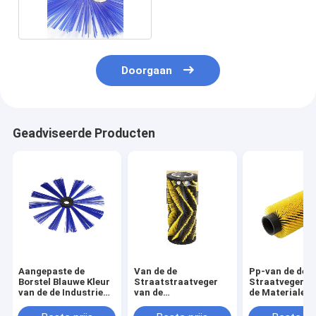
aangepast
Doorgaan
Geadviseerde Producten
Aangepaste de
Van de de
Pp-van de de
Borstel Blauwe Kleur
Straatstraatveger
Straatvegerro
van de de Industrie
van de
de Materialen
Roterende
douanegrootte de
de Borstel
Straatveger
Rolborstel
Vriendschappe