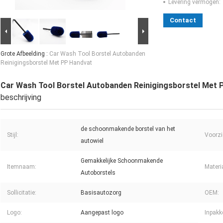
Levering vermogen:
Contact
Grote Afbeelding :
Car Wash Tool Borstel Autobanden
Reinigingsborstel Met PP Handvat
Car Wash Tool Borstel Autobanden Reinigingsborstel Met 
beschrijving
de schoonmakende borstel van het
Stijl:
Voorzi
autowiel
Gemakkelijke Schoonmakende
Itemnaam:
Materi
Autoborstels
Sollicitatie:
Basisautozorg
OEM:
Logo:
Aangepast logo
Inpakk