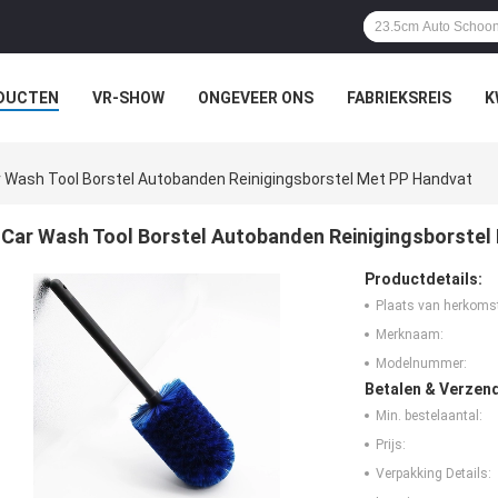
DUCTEN
VR-SHOW
ONGEVEER ONS
FABRIEKSREIS
K
 Wash Tool Borstel Autobanden Reinigingsborstel Met PP Handvat
Car Wash Tool Borstel Autobanden Reinigingsborstel
Productdetails:
Plaats van herkoms
Merknaam:
Modelnummer:
Betalen & Verzen
Min. bestelaantal:
Prijs:
Verpakking Details: