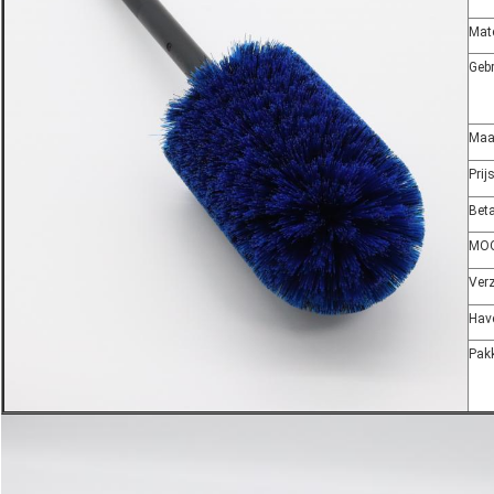
Mate
Gebr
Maa
Prij
Beta
MO
Ver
Hav
Pak