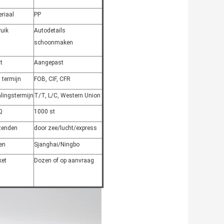
riaal
PP
uik
Autodetails
schoonmaken
t
Aangepast
s termijn
FOB, CIF, CFR
lingstermijn
T/T, L/C, Western Union
Q
1000 st
zenden
door zee/lucht/express
en
Sjanghai/Ningbo
ket
Dozen of op aanvraag