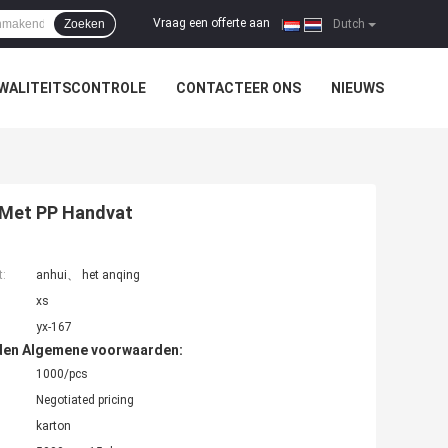
Vraag een offerte aan
Zoeken
|
Dutch
WALITEITSCONTROLE
CONTACTEER ONS
NIEUWS
 Met PP Handvat
t:
anhui、 het anqing
xs
yx-167
den Algemene voorwaarden:
1000/pcs
Negotiated pricing
karton