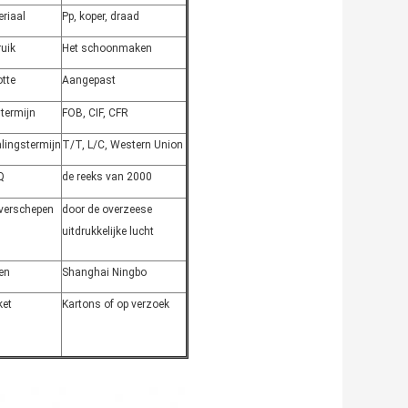
riaal
Pp, koper, draad
uik
Het schoonmaken
tte
Aangepast
stermijn
FOB, CIF, CFR
lingstermijn
T/T, L/C, Western Union
Q
de reeks van 2000
 verschepen
door de overzeese
uitdrukkelijke lucht
en
Shanghai Ningbo
ket
Kartons of op verzoek