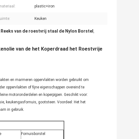
ateriaal:
plastic+iron
uimte:
Keuken
Reeks van de roestvrij staal de Nylon Borstel
,
,
nolie van de het Koperdraad het Roestvrije
lakten en marmeren oppervlakten worden gebruikt om
er oppervlakten of fijne eigenschappen overeind te
eine motoronderdelen en koperpijpen. Geschikt voor:
e, keukengasfornuis, gootsteen. Voordeel: Het het
am in gebruik.
e
Fornuisborstel