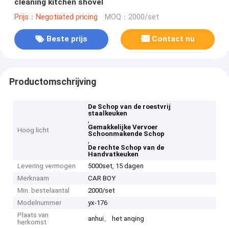
cleaning kitchen shovel
Prijs：Negotiated pricing
MOQ：2000/set
Beste prijs
Contact nu
Productomschrijving
De Schop van de roestvrij
staalkeuken
,
Gemakkelijke Vervoer
Hoog licht
Schoonmakende Schop
,
De rechte Schop van de
Handvatkeuken
Levering vermogen
5000set, 15 dagen
Merknaam
CAR BOY
Min. bestelaantal
2000/set
Modelnummer
yx-176
Plaats van
anhui、 het anqing
herkomst