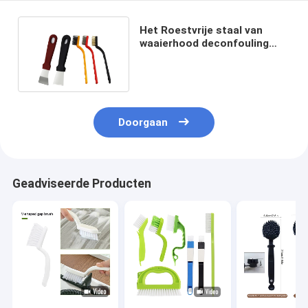
Het Roestvrije staal van
waaierhood deconfouling
cleaning kitchen shovel
Doorgaan
Geadviseerde Producten