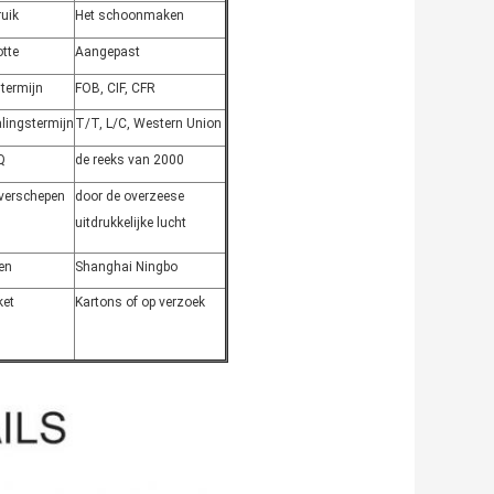
uik
Het schoonmaken
tte
Aangepast
stermijn
FOB, CIF, CFR
lingstermijn
T/T, L/C, Western Union
Q
de reeks van 2000
 verschepen
door de overzeese
uitdrukkelijke lucht
en
Shanghai Ningbo
ket
Kartons of op verzoek