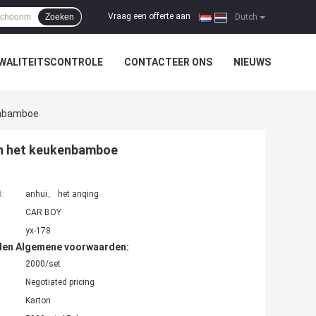
Vraag een offerte aan
Zoeken
|
Dutch
WALITEITSCONTROLE
CONTACTEER ONS
NIEUWS
enbamboe
an het keukenbamboe
t:
anhui、 het anqing
CAR BOY
yx-178
den Algemene voorwaarden:
2000/set
Negotiated pricing
Karton