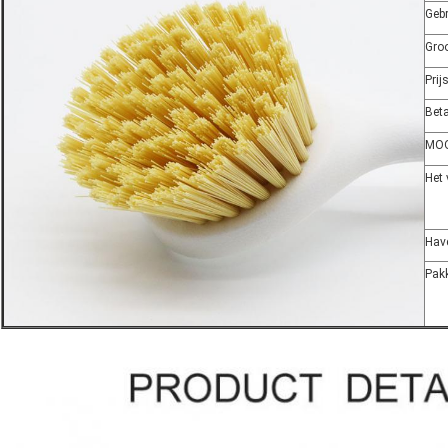
Gebr
Groo
Prij
Beta
MO
Het
Hav
Pak