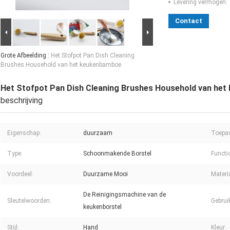
Levering vermogen:
Contact
Grote Afbeelding :
Het Stofpot Pan Dish Cleaning
Brushes Household van het keukenbamboe
Het Stofpot Pan Dish Cleaning Brushes Household van he
beschrijving
Eigenschap:
duurzaam
Toepa
Type:
Schoonmakende Borstel
Functi
Voordeel:
Duurzame Mooi
Materi
De Reinigingsmachine van de
Sleutelwoorden:
Gebrui
keukenborstel
Stijl:
Hand
Kleur: