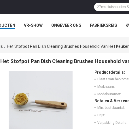
DUCTEN
VR-SHOW
ONGEVEER ONS
FABRIEKSREIS
K
ls
Het Stofpot Pan Dish Cleaning Brushes Household Van Het Keuk
Het Stofpot Pan Dish Cleaning Brushes Household v
Productdetails:
Plaats van herkoms
Merknaam:
Modelnummer:
Betalen & Verzen
Min. bestelaantal:
Prijs:
Verpakking Details: