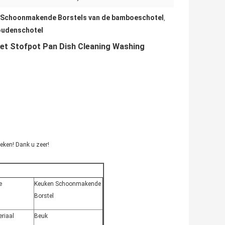
 Schoonmakende Borstels van de bamboeschotel
,
oudenschotel
het Stofpot Pan Dish Cleaning Washing
reken! Dank u zeer!
e
Keuken Schoonmakende
Borstel
riaal
Beuk