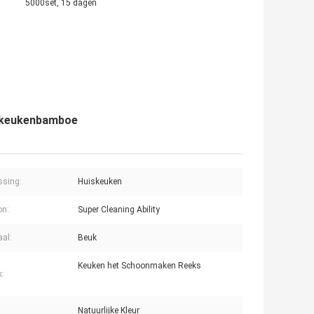
5000set, 15 dagen
t keukenbamboe
ssing:
Huiskeuken
on:
Super Cleaning Ability
aal:
Beuk
Keuken het Schoonmaken Reeks
k:
Natuurlijke Kleur