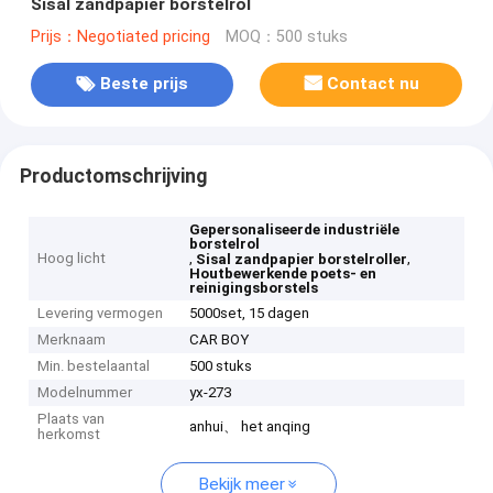
Sisal zandpapier borstelrol
Prijs：Negotiated pricing
MOQ：500 stuks
Beste prijs
Contact nu
Productomschrijving
Gepersonaliseerde industriële
borstelrol
Hoog licht
,
,
Sisal zandpapier borstelroller
Houtbewerkende poets- en
reinigingsborstels
Levering vermogen
5000set, 15 dagen
Merknaam
CAR BOY
Min. bestelaantal
500 stuks
Modelnummer
yx-273
Plaats van
anhui、 het anqing
herkomst
Bekijk meer