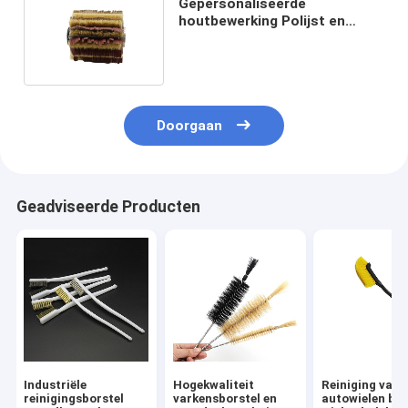
Gepersonaliseerde
houtbewerking Polijst en
reinigen Sisal zandpapier
borstelrol
Doorgaan
Geadviseerde Producten
Industriële
Hogekwaliteit
Reiniging van
reinigingsborstel
varkensborstel en
autowielen bor