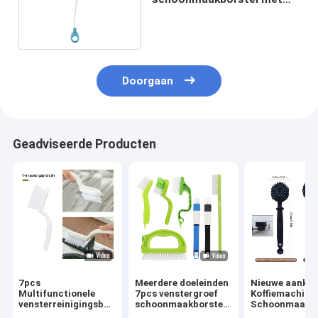
afneembare kop
Doorgaan
Geadviseerde Producten
7pcs
Meerdere doeleinden
Nieuwe aanko
Multifunctionele
7pcs venstergroef
Koffiemachine
vensterreinigingsborstel
schoonmaakborstel
Schoonmaakbo
schoonmaakbed
Gap
Voor Espresso