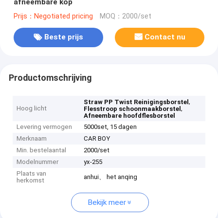
afneembare kop
Prijs：Negotiated pricing
MOQ：2000/set
Beste prijs
Contact nu
Productomschrijving
,
Straw PP Twist Reinigingsborstel
Hoog licht
,
Flesstroop schoonmaakborstel
Afneembare hoofdflesborstel
Levering vermogen
5000set, 15 dagen
Merknaam
CAR BOY
Min. bestelaantal
2000/set
Modelnummer
yx-255
Plaats van
anhui、 het anqing
herkomst
Bekijk meer