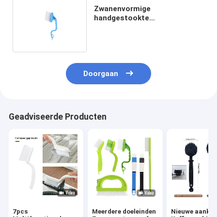
Zwanenvormige
handgestookte
kunststofruiten
scheurreinigingsborstel op
maat
Doorgaan
Geadviseerde Producten
7pcs
Meerdere doeleinden
Nieuwe aanko