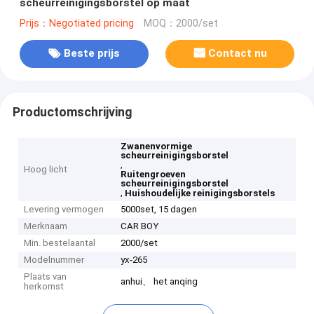
scheurreinigingsborstel op maat
Prijs：Negotiated pricing
MOQ：2000/set
Beste prijs
Contact nu
Productomschrijving
Zwanenvormige
scheurreinigingsborstel
,
Hoog licht
Ruitengroeven
scheurreinigingsborstel
,
Huishoudelijke reinigingsborstels
Levering vermogen
5000set, 15 dagen
Merknaam
CAR BOY
Min. bestelaantal
2000/set
Modelnummer
yx-265
Plaats van
anhui、 het anqing
herkomst