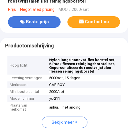
roestvrijstalen fles reinigingsborstel
Prijs：Negotiated pricing
MOQ：2000/set
Beste prijs
Contact nu
Productomschrijving
,
Nylon lange handvat fles borstel set
,
6 Pack flessen reinigingsborstel set
Hoog licht
Gepersonaliseerde roestvrijstalen
flessen reinigingsborstel
Levering vermogen
5000set, 15 dagen
Merknaam
CAR BOY
Min. bestelaantal
2000/set
Modelnummer
yx-211
Plaats van
anhui、 het anqing
herkomst
Bekijk meer