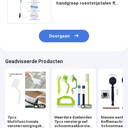
handgreep roestvrijstalen fles
reinigingsborstel
Doorgaan
Geadviseerde Producten
7pcs
Meerdere doeleinden
Nieuwe aanko
Multifunctionele
7pcs venstergroef
Koffiemachine
vensterreinigingsborstel
schoonmaakborstel
Schoonmaakbo