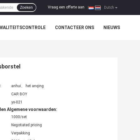
Vraag een offerte aan
Zoeken
|
Dutch
WALITEITSCONTROLE
CONTACTEER ONS
NIEUWS
sborstel
t:
anhui、 het anqing
CAR BOY
yx-021
den Algemene voorwaarden:
1000/set
Negotiated pricing
Verpakking