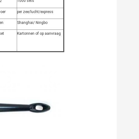
Q
1000 sets
voer
per zee/lucht/express
en
Shanghai/ Ningbo
ket
Kartonnen of op aanvraag