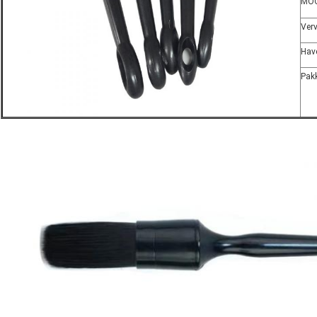
MO
Ver
Hav
Pak