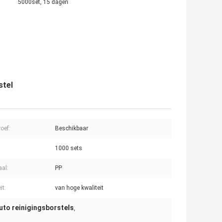
5000set, 15 dagen
stel
oef:
Beschikbaar
1000 sets
aal:
PP
it:
van hoge kwaliteit
uto reinigingsborstels
,