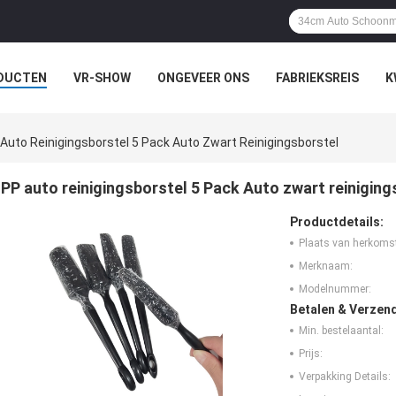
DUCTEN
VR-SHOW
ONGEVEER ONS
FABRIEKSREIS
K
Auto Reinigingsborstel 5 Pack Auto Zwart Reinigingsborstel
PP auto reinigingsborstel 5 Pack Auto zwart reiniging
Productdetails:
Plaats van herkoms
Merknaam:
Modelnummer:
Betalen & Verzen
Min. bestelaantal:
Prijs:
Verpakking Details: