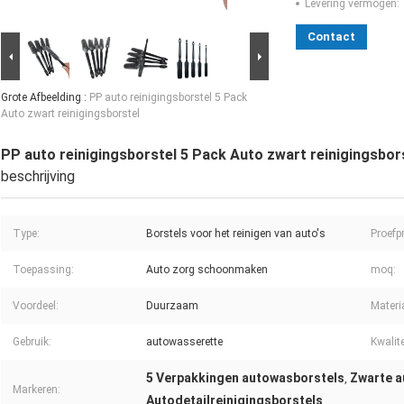
Levering vermogen:
Contact
Grote Afbeelding :
PP auto reinigingsborstel 5 Pack
Auto zwart reinigingsborstel
PP auto reinigingsborstel 5 Pack Auto zwart reinigingsbor
beschrijving
Type:
Borstels voor het reinigen van auto's
Proefpr
Toepassing:
Auto zorg schoonmaken
moq:
Voordeel:
Duurzaam
Materi
Gebruik:
autowasserette
Kwalite
5 Verpakkingen autowasborstels
Zwarte a
,
Markeren:
Autodetailreinigingsborstels