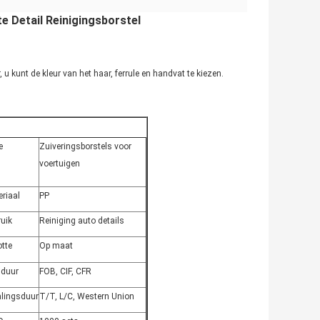
e Detail Reinigingsborstel
 kunt de kleur van het haar, ferrule en handvat te kiezen.
e
Zuiveringsborstels voor
voertuigen
riaal
PP
uik
Reiniging auto details
tte
Op maat
sduur
FOB, CIF, CFR
alingsduur
T/T, L/C, Western Union