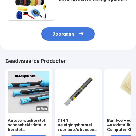
zachte borstel Aanhangsel
Doorgaan
Geadviseerde Producten
Autoverwasborstel
3 IN 1
Bamboe Hout
schoonheidsdetalje
Reinigingsborstel
Autodetailbors
borstel
voor auto's banden
Computer Klav
airconditioning
steen reiniging
Reinigingsbors