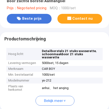
Boor zachte borstel Aanhangsel
Prijs：Negotiated pricing
MOQ：1000/set
Beste prijs
Contact nu
Productomschrijving
,
Detailborstels 21 stuks wasserette
Hoog licht
schoonmaakboor 21 stuks
wasserette
Levering vermogen
5000set, 15 dagen
Merknaam
CAR BOY
Min. bestelaantal
1000/set
Modelnummer
yx-212
Plaats van
anhui、 het anqing
herkomst
Bekijk meer