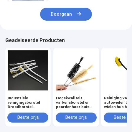
Doorgaan
Geadviseerde Producten
Industriële
Hogekwaliteit
Reiniging van
reinigingsborstel
varkensborstel en
autowielen bor
Draadborstel
paardenhaar buis
wielen hub ban
autopoetsborstel
Sprial
handvat borste
roestverwijdering
reinigingsborstel fles
binnen buiten
Beste prijs
Beste prijs
Beste pri
kleine detailborstel
wasborstel
reinigingsins
auto reiniging
gedetailleerd