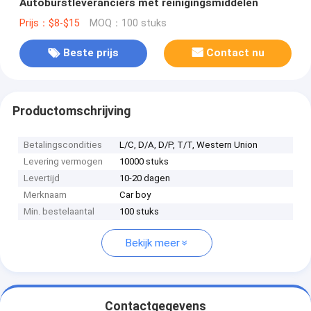
Autoburstleveranciers met reinigingsmiddelen
Prijs：$8-$15
MOQ：100 stuks
Beste prijs
Contact nu
Productomschrijving
Betalingscondities
L/C, D/A, D/P, T/T, Western Union
Levering vermogen
10000 stuks
Levertijd
10-20 dagen
Merknaam
Car boy
Min. bestelaantal
100 stuks
Bekijk meer
Contactgegevens