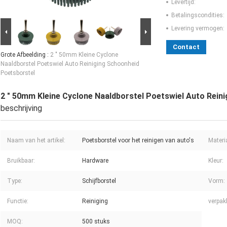
Levertijd:
Betalingscondities:
Levering vermogen:
Contact
Grote Afbeelding :
2 " 50mm Kleine Cyclone
Naaldborstel Poetswiel Auto Reiniging Schoonheid
Poetsborstel
2 " 50mm Kleine Cyclone Naaldborstel Poetswiel Auto Rein
beschrijving
Naam van het artikel:
Poetsborstel voor het reinigen van auto's
Materi
Bruikbaar:
Hardware
Kleur:
Type:
Schijfborstel
Vorm:
Functie:
Reiniging
verpak
MOQ:
500 stuks