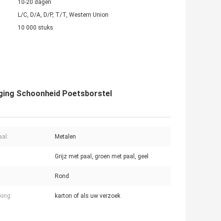
10-20 dagen
L/C, D/A, D/P, T/T, Western Union
10 000 stuks
iging Schoonheid Poetsborstel
aal:
Metalen
Grijz met paal, groen met paal, geel
Rond
king:
karton of als uw verzoek