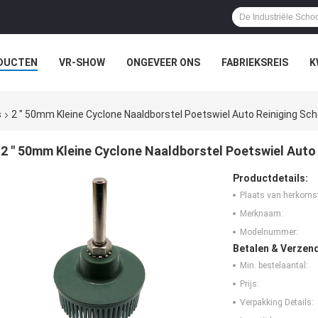
DUCTEN
VR-SHOW
ONGEVEER ONS
FABRIEKSREIS
K
s
2 " 50mm Kleine Cyclone Naaldborstel Poetswiel Auto Reiniging Sc
2 " 50mm Kleine Cyclone Naaldborstel Poetswiel Auto
Productdetails:
Plaats van herkoms
Merknaam:
Modelnummer:
Betalen & Verzen
Min. bestelaantal:
Prijs:
Verpakking Details: