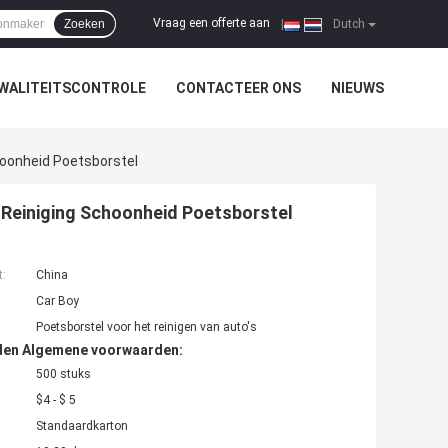
Vraag een offerte aan
Zoeken
|
Dutch
WALITEITSCONTROLE
CONTACTEER ONS
NIEUWS
hoonheid Poetsborstel
 Reiniging Schoonheid Poetsborstel
t:
China
Car Boy
Poetsborstel voor het reinigen van auto's
den Algemene voorwaarden:
500 stuks
$4 - $ 5
Standaardkarton