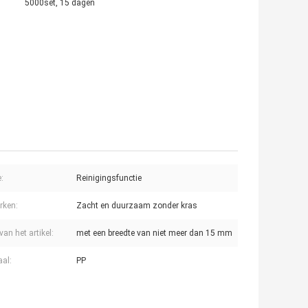
5000set, 15 dagen
:
Reinigingsfunctie
rken:
Zacht en duurzaam zonder kras
an het artikel:
met een breedte van niet meer dan 15 mm
aal:
PP