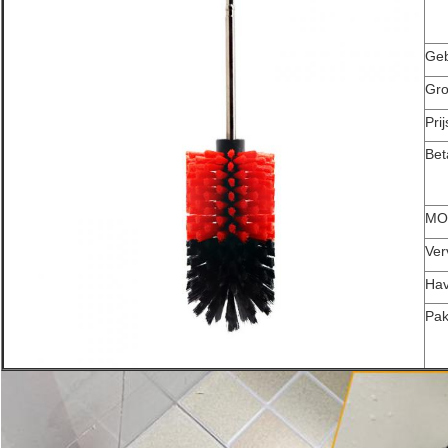
Geb
Gro
Pri
Bet
MO
Ver
Ha
Pak