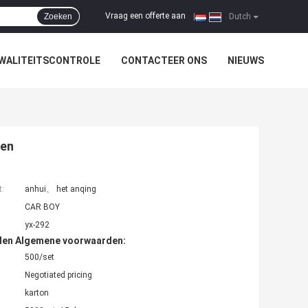
Vraag een offerte aan
Zoeken
|
Dutch
WALITEITSCONTROLE
CONTACTEER ONS
NIEUWS
ten
t:
anhui、 het anqing
CAR BOY
yx-292
den Algemene voorwaarden:
500/set
Negotiated pricing
karton