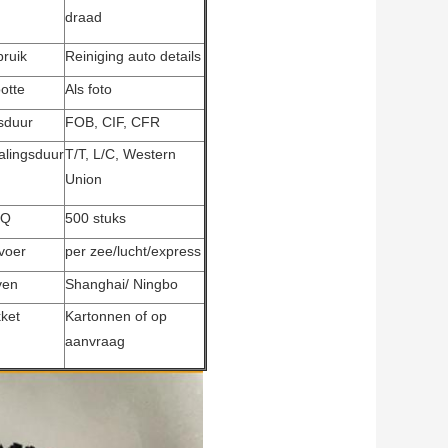
draad
ruik
Reiniging auto details
otte
Als foto
jsduur
FOB, CIF, CFR
alingsduur
T/T, L/C, Western
Union
Q
500 stuks
voer
per zee/lucht/express
ven
Shanghai/ Ningbo
ket
Kartonnen of op
aanvraag