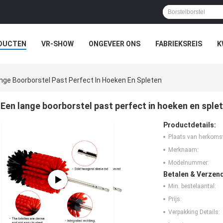
DUCTEN
VR-SHOW
ONGEVEER ONS
FABRIEKSREIS
K
nge Boorborstel Past Perfect In Hoeken En Spleten
Een lange boorborstel past perfect in hoeken en sple
Productdetails:
Plaats van herkoms
Merknaam:
Modelnummer:
Betalen & Verzen
Min. bestelaantal:
Prijs:
Verpakking Details: