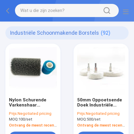
Industriële Schoonmakende Borstels
(92)
Nylon Schurende
50mm Oppoetsende
Varkenshaar
Doek Industriële
Industriële
Schoonmakende
Prijs:
Negotiated pricing
Prijs:
Negotiated pricing
Schoonmakende
Borstels
MOQ:
100/set
MOQ:
500/set
Borstels
Ontvang de meest recente Prijs
Ontvang de meest recente Prijs