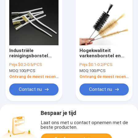
Industriële
Hogekwaliteit
reinigingsborstel
varkensborstel en
Draadborstel
paardenhaar buis
Prijs:
$0.2-0.5/PCS
Prijs:
$0.1-0.2/PCS
autopoetsborstel
Sprial
MOQ:
100/PCS
MOQ:
100/PCS
roestverwijdering
reinigingsborstel fles
kleine detailborstel
wasborstel
Ontvang de meest recente Prijs
Ontvang de meest recente Prijs
Contact nu
Contact nu
Bespaar je tijd
Laat ons met u contact opnemen met de
beste producten.