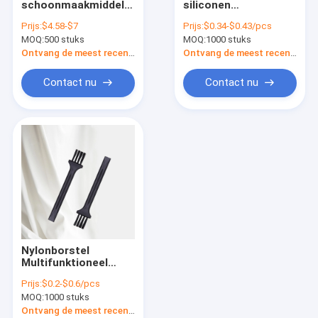
schoonmaakmiddel
siliconen
de reeks van de boorborstel
van superieure
barbecueborstel
Prijs:
$4.58-$7
Prijs:
$0.34-$0.43/pcs
kwaliteit
roestvrijstalen
MOQ:
Nylon strookborstel
500 stuks
MOQ:
1000 stuks
Vervaardiger Huis
handvat bakplaat
Keuken tegelreiniger
borstel BBQ grill
Ontvang de meest recente Prijs
Ontvang de meest recente Prijs
10 stuks
Basting borstel
Straatvegerborstels
Contact nu
Contact nu
Elektrische Boor Schoonmakende Borstel
Huishouden Schoonmakende Borstels
Textielmachineborstel
Roestvrij staalStaalborstels
Lange Pijp Schoonmakende Borstel
Nylonborstel
Multifunktioneel
Moderne kleine
Prijs:
$0.2-$0.6/pcs
reinigingsborstel
MOQ:
1000 stuks
Huishoudelijk
gereedschap
Ontvang de meest recente Prijs