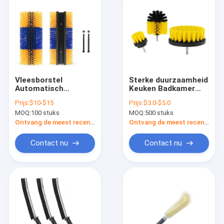
Vleesborstel
Sterke duurzaamheid
Automatisch
Keuken Badkamer
Oscillerend
Schoonmaakborstel
Prijs:
$10-$15
Prijs:
$3.0-$5.0
Vleesborstel
Huis Badkamer
MOQ:
100 stuks
MOQ:
500 stuks
Vleesborstel Anti-
Hoeken
Jeuk
Schoonmaker
Ontvang de meest recente Prijs
Ontvang de meest recente Prijs
Reinigingsborstel
Contact nu
Contact nu
Huis
Producten
VR-show