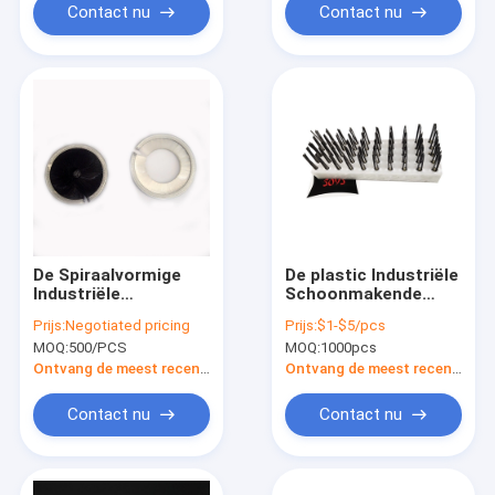
Contact nu
Contact nu
De Spiraalvormige
De plastic Industriële
Industriële
Schoonmakende
Schoonmakende
Borstels van het
Prijs:
Negotiated pricing
Prijs:
$1-$5/pcs
Borstels van de
Basisblok 19.5cm de
MOQ:
500/PCS
MOQ:
1000pcs
messingsgloeidraad
Draadboender van
het Lengtestaal
Ontvang de meest recente Prijs
Ontvang de meest recente Prijs
Contact nu
Contact nu