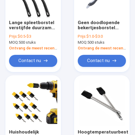
Ongeveer ons
Fabrieksreis
Lange spleetborstel
Geen doodlopende
verstijfde duurzame
bekertjesborstel
Kwaliteitscontrole
deur- en raamborstel
schoon lang handvat
Prijs:
$0.5-$3
Prijs:
$1.0-$3.0
badkamer keuken
L-vormige fles
MOQ:
500 stuks
MOQ:
500 stuks
hoek
schoon borstel
Contacteer ons
schoonmaakborstel
huishoudelijk
Ontvang de meest recente Prijs
Ontvang de meest recente Prijs
detailbekertjeswasborste
Nieuws
Contact nu
Contact nu
Gevallen
Industriële Schoonmakende Borstels
Auto Schoonmakende Borstels
Schoonmakende Rolborstel
Huishoudelijk
Hoogtemperatuurbesten