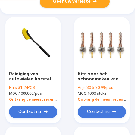
Geef uw vereiste
Reiniging van
Kits voor het
autowielen borstel
schoonmaken van
wielen hub band lang
koperbuizen
Prijs:
$1-2/PCS
Prijs:
$0.5-$0.99/pcs
handvat borstel auto
MOQ:
1000000/pcs
MOQ:
1000 stuks
binnen buiten
reinigingsinstrument
Ontvang de meest recente Prijs
Ontvang de meest recente Prijs
auto reiniging
gedetailleerd
Contact nu
Contact nu
accessoire