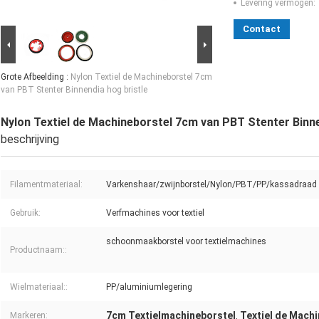
Levering vermogen:
Contact
Grote Afbeelding :
Nylon Textiel de Machineborstel 7cm
van PBT Stenter Binnendia hog bristle
Nylon Textiel de Machineborstel 7cm van PBT Stenter Binne
beschrijving
Filamentmateriaal:
Varkenshaar/zwijnborstel/Nylon/PBT/PP/kassadraad
Gebruik:
Verfmachines voor textiel
schoonmaakborstel voor textielmachines
Productnaam::
Wielmateriaal::
PP/aluminiumlegering
7cm Textielmachineborstel
Textiel de Mach
Markeren:
,