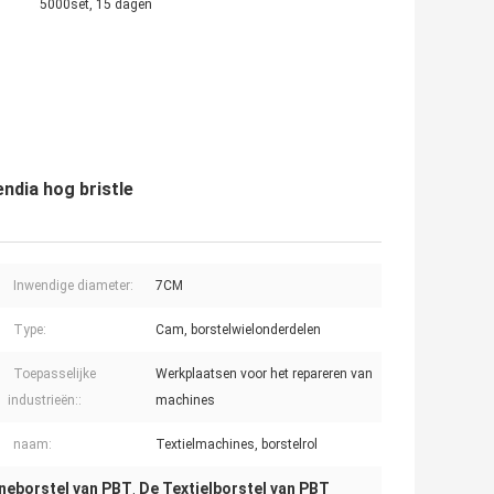
5000set, 15 dagen
ndia hog bristle
Inwendige diameter:
7CM
Type:
Cam, borstelwielonderdelen
Toepasselijke
Werkplaatsen voor het repareren van
industrieën::
machines
naam:
Textielmachines, borstelrol
ineborstel van PBT
De Textielborstel van PBT
,