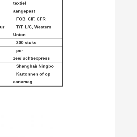
textiel
aangepast
FOB, CIF, CFR
ur
T/T, L/C, Western
Union
300 stuks
per
zee/lucht/express
Shanghai/ Ningbo
Kartonnen of op
aanvraag