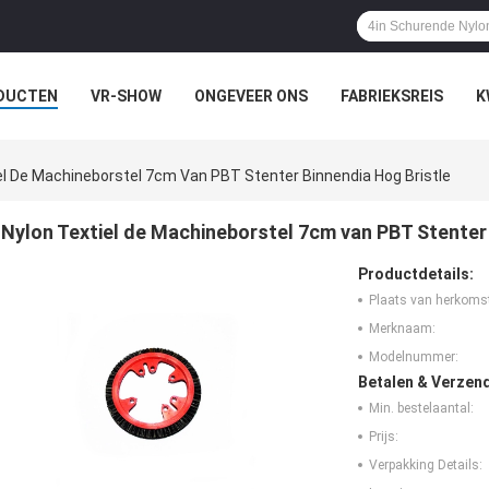
DUCTEN
VR-SHOW
ONGEVEER ONS
FABRIEKSREIS
K
el De Machineborstel 7cm Van PBT Stenter Binnendia Hog Bristle
Nylon Textiel de Machineborstel 7cm van PBT Stenter 
Productdetails:
Plaats van herkoms
Merknaam:
Modelnummer:
Betalen & Verzen
Min. bestelaantal:
Prijs:
Verpakking Details: