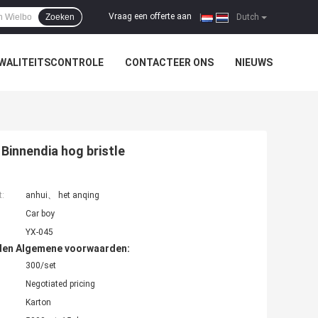
Vraag een offerte aan
Zoeken
|
Dutch
WALITEITSCONTROLE
CONTACTEER ONS
NIEUWS
Binnendia hog bristle
t:
anhui、 het anqing
Car boy
YX-045
den Algemene voorwaarden:
300/set
Negotiated pricing
Karton