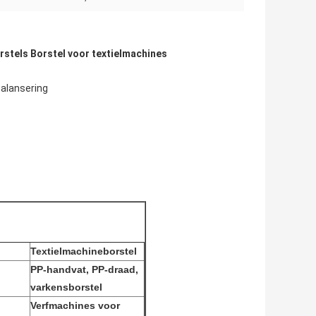
rstels Borstel voor textielmachines
balansering
Textielmachineborstel
PP-handvat, PP-draad,
varkensborstel
Verfmachines voor