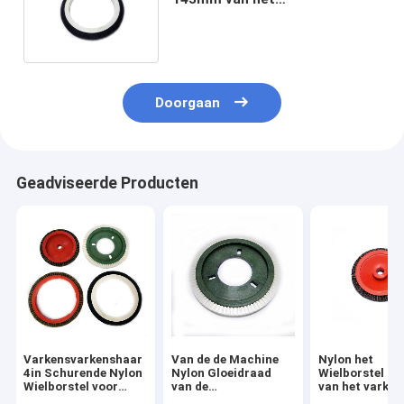
Everzwijnvarkenshaar 145mm
Vrije Trilling
Doorgaan
Geadviseerde Producten
Varkensvarkenshaar
Van de de Machine
Nylon het
4in Schurende Nylon
Nylon Gloeidraad
Wielborstel 
Wielborstel voor
van de
van het varke
Textiel Vervende
industriestenter het
Messingsdraad