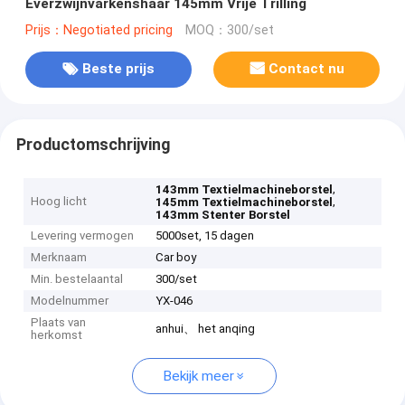
Everzwijnvarkenshaar 145mm Vrije Trilling
Prijs：Negotiated pricing
MOQ：300/set
Beste prijs
Contact nu
Productomschrijving
,
143mm Textielmachineborstel
Hoog licht
,
145mm Textielmachineborstel
143mm Stenter Borstel
Levering vermogen
5000set, 15 dagen
Merknaam
Car boy
Min. bestelaantal
300/set
Modelnummer
YX-046
Plaats van
anhui、 het anqing
herkomst
Bekijk meer