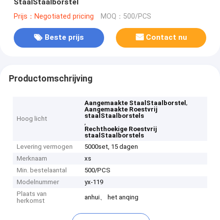
StaalStaalborstel
Prijs：Negotiated pricing
MOQ：500/PCS
Beste prijs
Contact nu
Productomschrijving
,
Aangemaakte StaalStaalborstel
Aangemaakte Roestvrij
staalStaalborstels
Hoog licht
,
Rechthoekige Roestvrij
staalStaalborstels
Levering vermogen
5000set, 15 dagen
Merknaam
xs
Min. bestelaantal
500/PCS
Modelnummer
yx-119
Plaats van
anhui、 het anqing
herkomst