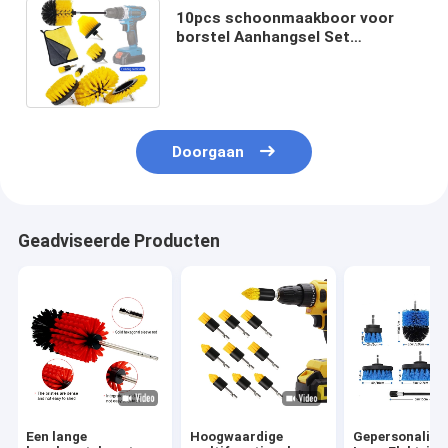
10pcs schoonmaakboor voor
borstel Aanhangsel Set
Huishoudelijke borstel boor Kit
voor de keuken
Doorgaan
Geadviseerde Producten
Een lange
Hoogwaardige
Gepersonalise