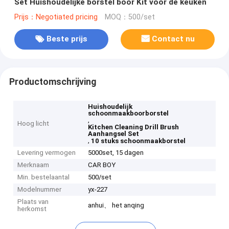
Set Huishoudelijke borstel boor Kit voor de keuken
Prijs：Negotiated pricing
MOQ：500/set
Beste prijs
Contact nu
Productomschrijving
Huishoudelijk
schoonmaakboorborstel
,
Hoog licht
Kitchen Cleaning Drill Brush
Aanhangsel Set
,
10 stuks schoonmaakborstel
Levering vermogen
5000set, 15 dagen
Merknaam
CAR BOY
Min. bestelaantal
500/set
Modelnummer
yx-227
Plaats van
anhui、 het anqing
herkomst