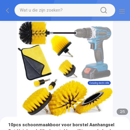
2
/
5
10pcs schoonmaakboor voor borstel Aanhangsel