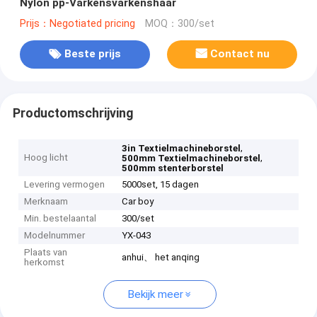
Nylon pp-Varkensvarkenshaar
Prijs：Negotiated pricing
MOQ：300/set
Beste prijs
Contact nu
Productomschrijving
,
3in Textielmachineborstel
Hoog licht
,
500mm Textielmachineborstel
500mm stenterborstel
Levering vermogen
5000set, 15 dagen
Merknaam
Car boy
Min. bestelaantal
300/set
Modelnummer
YX-043
Plaats van
anhui、 het anqing
herkomst
Bekijk meer