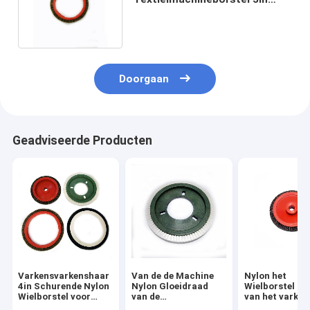
schoonmaken Nylon pp-
Varkensvarkenshaar
Doorgaan
Geadviseerde Producten
Varkensvarkenshaar
Van de de Machine
Nylon het
4in Schurende Nylon
Nylon Gloeidraad
Wielborstel 
Wielborstel voor
van de
van het varke
Textiel Vervende
industriestenter het
Messingsdraad