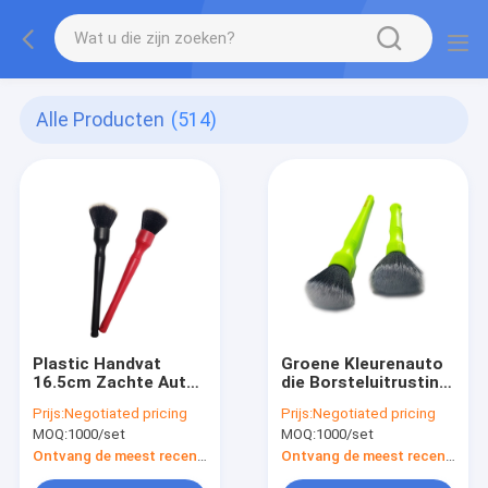
Alle Producten
(514)
Plastic Handvat
Groene Kleurenauto
16.5cm Zachte Auto
die Borsteluitrusting
Schoonmakende
16cm detailleren
Prijs:
Negotiated pricing
Prijs:
Negotiated pricing
Borstels voor
Zachte PBT-
MOQ:
1000/set
MOQ:
1000/set
Autobinnenland
Gloeidraad
Ontvang de meest recente Prijs
Ontvang de meest recente Prijs