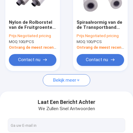
Ongeveer ons
Fabrieksreis
Nylon de Rolborstel
Spiraalvormig van de
van de Fruitgroente
de Transportband
Kwaliteitscontrole
voor Transportband
Schoonmakend
Prijs:
Negotiated pricing
Prijs:
Negotiated pricing
het Schoonmaken
Cilinder van het Rolei
MOQ:
100/PCS
MOQ:
100/PCS
de Borstels Zacht
Contacteer ons
Nylon
Ontvang de meest recente Prijs
Ontvang de meest recente Prijs
Nieuws
Contact nu
Contact nu
Gevallen
Bekijk meer
Industriële Schoonmakende Borstels
Laat Een Bericht Achter
We Zullen Snel Antwoorden
Auto Schoonmakende Borstels
Schoonmakende Rolborstel