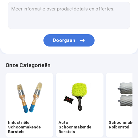
de reeks van de boorborstel
Nylon strookborstel
Straatvegerborstels
Doorgaan
Elektrische Boor Schoonmakende Borstel
Huishouden Schoonmakende Borstels
Onze Categorieën
Textielmachineborstel
Roestvrij staalStaalborstels
Lange Pijp Schoonmakende Borstel
Industriële
Auto
Schoonmaken
Schoonmakende
Schoonmakende
Rolborstel
Borstels
Borstels