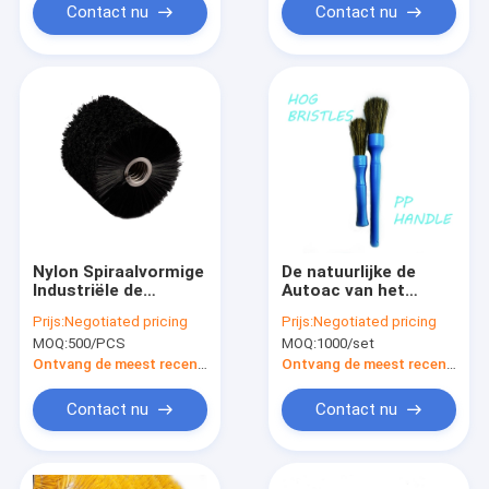
Contact nu
Contact nu
Nylon Spiraalvormige
De natuurlijke de
Industriële de
Autoac van het
Schoonmakende
Beerhaar
Prijs:
Negotiated pricing
Prijs:
Negotiated pricing
Borstelsrol van PBT
Synthetische Douane
MOQ:
500/PCS
MOQ:
1000/set
voor het Malen
van de Openings
Schonere Borstel
Ontvang de meest recente Prijs
Ontvang de meest recente Prijs
Contact nu
Contact nu