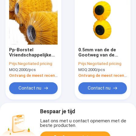
Pp-Borstel
0.5mm van de de
Vriendschappelijke
Gootweg van de
Eco van de
Gloeidraaddouane
Prijs:
Negotiated pricing
Prijs:
Negotiated pricing
Varkenshaar de
Schoonmakende het
MOQ:
2000/pcs
MOQ:
2000/pcs
Industriële Ronde
Wafeltjeborstels
Straatveger
voor Vegers
Ontvang de meest recente Prijs
Ontvang de meest recente Prijs
Contact nu
Contact nu
Bespaar je tijd
Laat ons met u contact opnemen met de
beste producten.