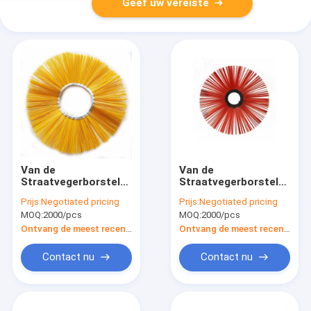
Geef uw vereiste
Van de
Van de
Straatvegerborstels
Straatvegerborstels
pp van de zon het
pp van de
Prijs:
Negotiated pricing
Prijs:
Negotiated pricing
Scherpe Hygiëne
straatsneeuw de
MOQ:
2000/pcs
MOQ:
2000/pcs
Varkenshaar
Schoonmakende
Vriendschappelijke
Borstels van het de
Ontvang de meest recente Prijs
Ontvang de meest recente Prijs
Eco
Draad Ingewikkelde
Wafeltje
Contact nu
Contact nu