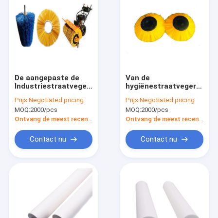
De aangepaste de
Van de
Industriestraatveger
hygiënestraatveger
borstelt Vlakke
Vriendschappelijke
Prijs:
Negotiated pricing
Prijs:
Negotiated pricing
Roterende pvc-Rol
pp Draad 3.0mm
MOQ:
2000/pcs
MOQ:
2000/pcs
600mm Haarlengte
Gloeidraad Dia van de
Borstelseco
Ontvang de meest recente Prijs
Ontvang de meest recente Prijs
Contact nu
Contact nu
Huis
Producten
VR-show