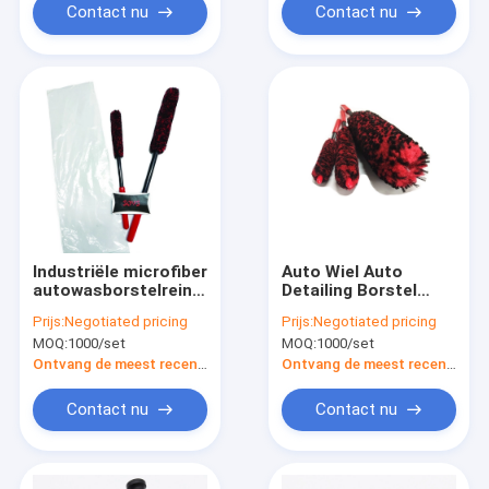
Contact nu
Contact nu
Industriële microfiber
Auto Wiel Auto
autowasborstelreiniging
Detailing Borstel
Accepteer aangepast
Microfiber Super
Prijs:
Negotiated pricing
Prijs:
Negotiated pricing
Zacht Met
MOQ:
1000/set
MOQ:
1000/set
Korte/Lange Steel
Ontvang de meest recente Prijs
Ontvang de meest recente Prijs
Contact nu
Contact nu