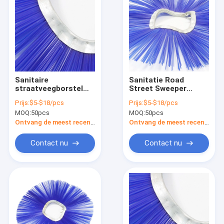
Sanitaire
Sanitatie Road
straatveegborstel
Street Sweeper
Duurzaam voor
Wafer Brush
Prijs:
$5-$18/pcs
Prijs:
$5-$18/pcs
sneeuw
aangepast
MOQ:
50pcs
MOQ:
50pcs
Ontvang de meest recente Prijs
Ontvang de meest recente Prijs
Contact nu
Contact nu
Huis
Producten
VR-show