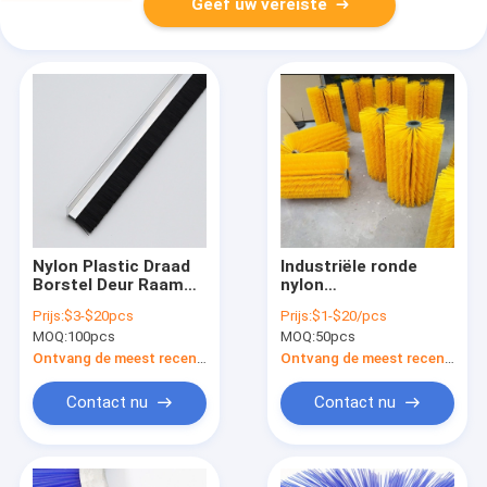
Geef uw vereiste
Nylon Plastic Draad
Industriële ronde
Borstel Deur Raam
nylon
Afdichting Strip
reinigingsrolborstel
Prijs:
$3-$20pcs
Prijs:
$1-$20/pcs
Borstel Stofdicht
voor groente en fruit
MOQ:
100pcs
MOQ:
50pcs
Hittebestendigheid
Ontvang de meest recente Prijs
Ontvang de meest recente Prijs
Contact nu
Contact nu