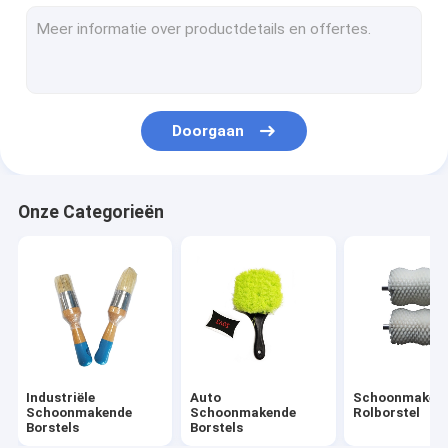
de reeks van de boorborstel
Nylon strookborstel
Straatvegerborstels
Doorgaan
Elektrische Boor Schoonmakende Borstel
Huishouden Schoonmakende Borstels
Onze Categorieën
Textielmachineborstel
Roestvrij staalStaalborstels
Lange Pijp Schoonmakende Borstel
Industriële
Auto
Schoonmaken
Schoonmakende
Schoonmakende
Rolborstel
Borstels
Borstels