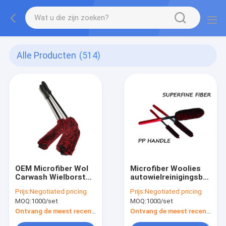
Alle Producten
(514)
OEM Microfiber Wol
Microfiber Woolies
Carwash Wielborstel
autowielreinigingsborste
Universeel
set van 3 stuks
Prijs:
Negotiated pricing
Prijs:
Negotiated pricing
MOQ:
1000/set
MOQ:
1000/set
Ontvang de meest recente Prijs
Ontvang de meest recente Prijs