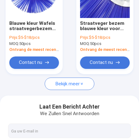
Ongeveer ons
Fabrieksreis
Blauwe kleur Wafels
Straatveger bezem
straatvegerbezem
blauwe kleur voor
Kwaliteitscontrole
voor baanvegen
baan vegen
Prijs:
$5-$18/pcs
Prijs:
$5-$18/pcs
MOQ:
50pcs
MOQ:
50pcs
Contacteer ons
Ontvang de meest recente Prijs
Ontvang de meest recente Prijs
Nieuws
Contact nu
Contact nu
Gevallen
Bekijk meer
Industriële Schoonmakende Borstels
Laat Een Bericht Achter
We Zullen Snel Antwoorden
Auto Schoonmakende Borstels
Schoonmakende Rolborstel