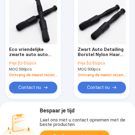
Eco vriendelijke
Zwart Auto Detailing
zwarte auto auto
Borstel Nylon Haar
detaillering borstels
Voor Auto Interieur
Prijs:
$2-$5/pcs
Prijs:
$2-$5/pcs
aangepast
Care Tools
MOQ:
500pcs
MOQ:
500pcs
Ontvang de meest recente Prijs
Ontvang de meest recente Prijs
Contact nu
Contact nu
Bespaar je tijd
Laat ons met u contact opnemen met de
beste producten.