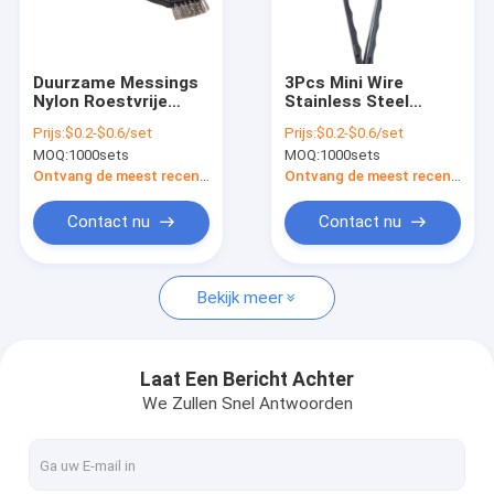
Ongeveer ons
Fabrieksreis
Duurzame Messings
3Pcs Mini Wire
Nylon Roestvrije
Stainless Steel
Kwaliteitscontrole
Tandenborstel
Toothbrush 26.5cm
Prijs:
$0.2-$0.6/set
Prijs:
$0.2-$0.6/set
26.5cm Aangepaste
Ss van de
MOQ:
1000sets
MOQ:
1000sets
Lengte
Messingsdraad
Contacteer ons
Staalborstels
Ontvang de meest recente Prijs
Ontvang de meest recente Prijs
Nieuws
Contact nu
Contact nu
Gevallen
Bekijk meer
Industriële Schoonmakende Borstels
Laat Een Bericht Achter
We Zullen Snel Antwoorden
Auto Schoonmakende Borstels
Schoonmakende Rolborstel