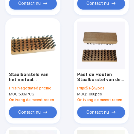
Contact nu
Contact nu
Staalborstels van
Past de Houten
het metaal
Staalborstel van de
verwijderen de
roestverwijdering
Prijs:
Negotiated pricing
Prijs:
$1-$5/pcs
Oppoetsende
Toegelaten aan
MOQ:
500/PCS
MOQ:
1000pcs
Schoonmakende
Roestvrije staal
Ontvang de meest recente Prijs
Ontvang de meest recente Prijs
Roest
Contact nu
Contact nu