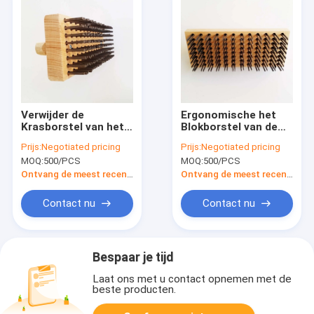
Verwijder de
Ergonomische het
Krasborstel van het
Blokborstel van de
Roest Houten Blok
Staaldraad Houten
Prijs:
Negotiated pricing
Prijs:
Negotiated pricing
met Vlak
met Vlakte
MOQ:
500/PCS
MOQ:
500/PCS
Staalvarkenshaar
Ontvang de meest recente Prijs
Ontvang de meest recente Prijs
Contact nu
Contact nu
Bespaar je tijd
Laat ons met u contact opnemen met de
beste producten.