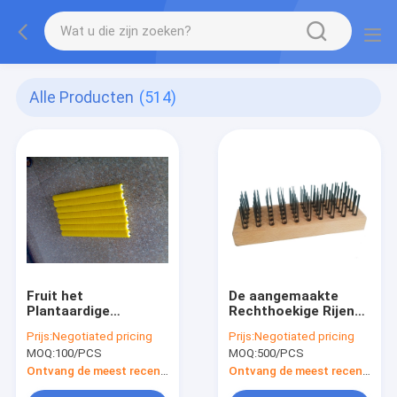
Alle Producten
(514)
Fruit het
De aangemaakte
Plantaardige
Rechthoekige Rijen
Schoonmaken de
van de
Prijs:
Negotiated pricing
Prijs:
Negotiated pricing
Nylon Gele Zwarte
StaalStaalborstel
MOQ:
100/PCS
MOQ:
500/PCS
van de Rolborstel
Ontvang de meest recente Prijs
Ontvang de meest recente Prijs