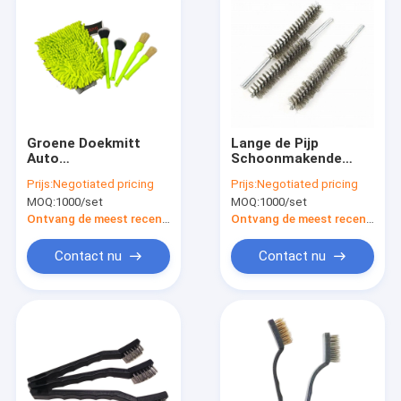
Groene Doekmitt
Lange de Pijp
Auto
Schoonmakende
Schoonmakende
Borstel 250mm van
Prijs:
Negotiated pricing
Prijs:
Negotiated pricing
Borstels 25cm
de
MOQ:
1000/set
MOQ:
1000/set
Chenille-Borstel van
Koolstofstaaldraad
de Handschoenen de
de Schoonmakende
Ontvang de meest recente Prijs
Ontvang de meest recente Prijs
Automobielwas
Borstel van de
Boilerbuis
Contact nu
Contact nu
Huis
Producten
VR-show