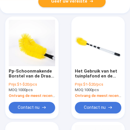
Geef uw vereiste
Pp-Schoonmakende
Het Gebruik van het
Borstel van de Draad
tuinplafond en de
keurt de Lange Goot
Goot
Prijs:
$1-$20/pcs
Prijs:
$1-$20/pcs
Aangepast goed
Schoonmakende
MOQ:
1000pcs
MOQ:
1000pcs
Borstel van de
Handstijl in pp-
Ontvang de meest recente Prijs
Ontvang de meest recente Prijs
Varkenshaar
Contact nu
Contact nu