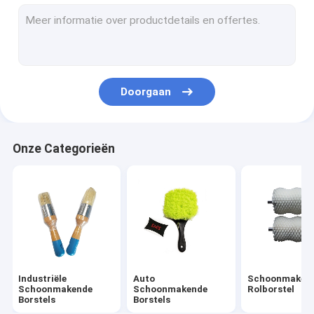
de reeks van de boorborstel
Nylon strookborstel
Straatvegerborstels
Doorgaan
Elektrische Boor Schoonmakende Borstel
Huishouden Schoonmakende Borstels
Onze Categorieën
Textielmachineborstel
Roestvrij staalStaalborstels
Lange Pijp Schoonmakende Borstel
Industriële
Auto
Schoonmaken
Schoonmakende
Schoonmakende
Rolborstel
Borstels
Borstels